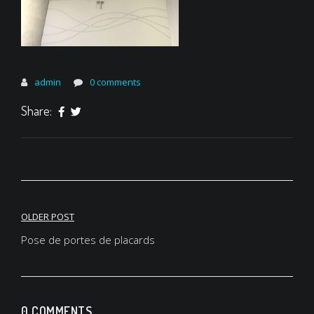
admin
0 comments
Share:
OLDER POST
Navigation
Pose de portes de placards
de
l’article
0 COMMENTS