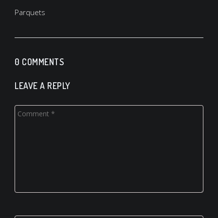
Navigation
Parquets
de
l’article
0 COMMENTS
LEAVE A REPLY