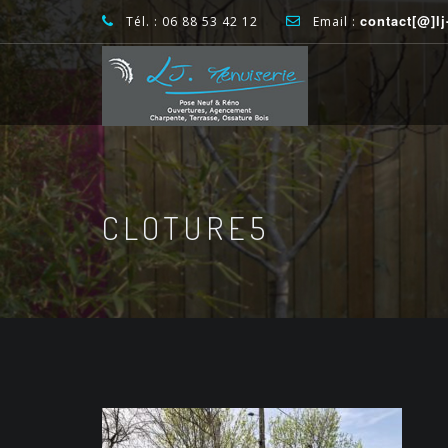
contact[@]l
Tél. : 06 88 53 42 12
Email :
CLOTURE5