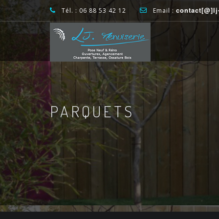
contact[@]l
Tél. : 06 88 53 42 12
Email :
PARQUETS